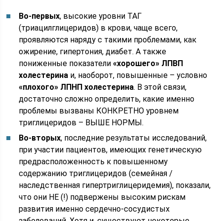
Во-первых
, высокие уровни ТАГ
(триацилглицеридов) в крови, чаще всего,
проявляются наряду с такими проблемами, как
ожирение, гипертония, диабет. А также
пониженные показатели
«хорошего» ЛПВП
холестерина
и, наоборот, повышенные – условно
«плохого» ЛПНП холестерина
. В этой связи,
достаточно сложно определить, какие именно
проблемы вызваны КОНКРЕТНО уровнем
триглицеридов – ВЫШЕ НОРМЫ.
Во-вторых
, последние результаты исследований,
при участии пациентов, имеющих генетическую
предрасположенность к повышенному
содержанию триглицеридов (семейная /
наследственная гипертриглицеридемия), показали,
что они НЕ (!) подвержены высоким рискам
развития именно сердечно-сосудистых
заболеваний. Хотя и, существуют некоторые