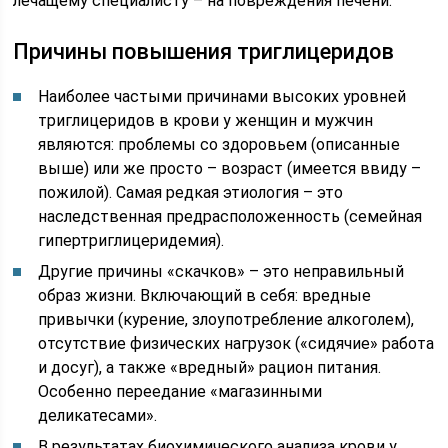
лечащему специалисту – на повреждения печени.
Причины повышения триглицеридов
Наиболее частыми причинами высоких уровней
триглицеридов в крови у женщин и мужчин
являются: проблемы со здоровьем (описанные
выше) или же просто – возраст (имеется ввиду –
пожилой). Самая редкая этиология – это
наследственная предрасположенность (семейная
гипертриглицеридемия).
Другие причины «скачков» – это неправильный
образ жизни. Включающий в себя: вредные
привычки (курение, злоупотребление алкоголем),
отсутствие физических нагрузок («сидячие» работа
и досуг), а также «вредный» рацион питания.
Особенно переедание «магазинными
деликатесами».
В результатах биохимического анализа крови у