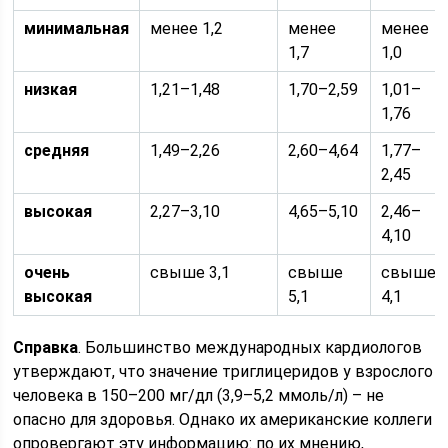
минимальная
менее 1,2
менее
менее
1,7
1,0
низкая
1,21–1,48
1,70–2,59
1,01–
1,76
средняя
1,49–2,26
2,60–4,64
1,77–
2,45
высокая
2,27–3,10
4,65–5,10
2,46–
4,10
очень
свыше 3,1
свыше
свыше
высокая
5,1
4,1
Справка
. Большинство международных кардиологов
утверждают, что значение триглицеридов у взрослого
человека в 150–200 мг/дл (3,9–5,2 ммоль/л) – не
опасно для здоровья. Однако их американские коллеги
опровергают эту информацию: по их мнению,