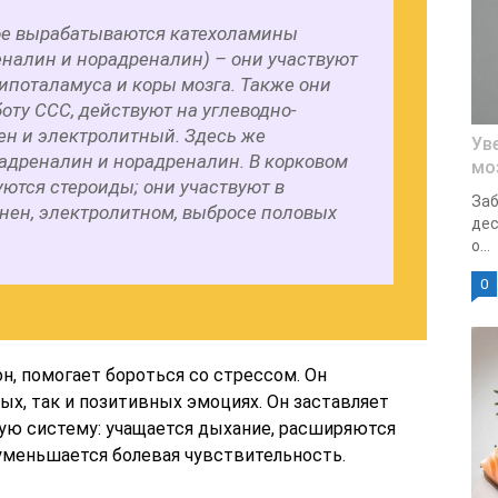
ое вырабатываются катехоламины
еналин и норадреналин) – они участвуют
гипоталамуса и коры мозга. Также они
оту ССС, действуют на углеводно-
н и электролитный. Здесь же
Ув
 адреналин и норадреналин. В корковом
мо
ются стероиды; они участвуют в
Заб
нен, электролитном, выбросе половых
дес
о...
0
н, помогает бороться со стрессом. Он
ых, так и позитивных эмоциях. Он заставляет
ую систему: учащается дыхание, расширяются
уменьшается болевая чувствительность.