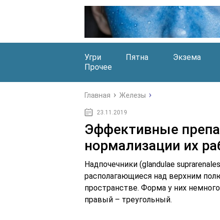
Угри
Пятна
Экзема
Прочее
Главная
Железы
23.11.2019
Эффективные препа
нормализации их р
Надпочечники (glandulae suprarenal
располагающиеся над верхним пол
пространстве. Форма у них немного
правый – треугольный.