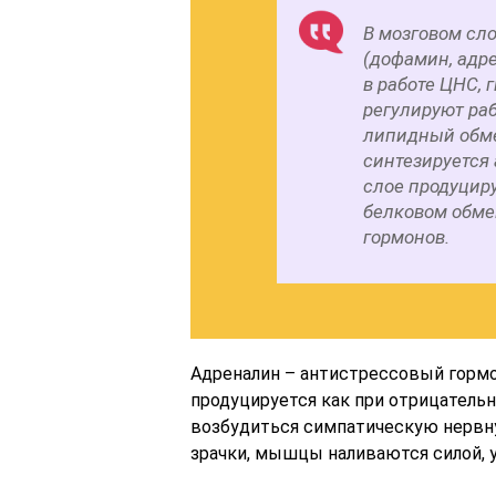
В мозговом сл
(дофамин, адр
в работе ЦНС, 
регулируют раб
липидный обме
синтезируется
слое продуциру
белковом обме
гормонов.
Адреналин – антистрессовый гормо
продуцируется как при отрицательн
возбудиться симпатическую нервн
зрачки, мышцы наливаются силой, 