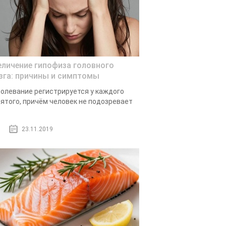
еличение гипофиза головного
зга: причины и симптомы
олевание регистрируется у каждого
ятого, причём человек не подозревает
23.11.2019