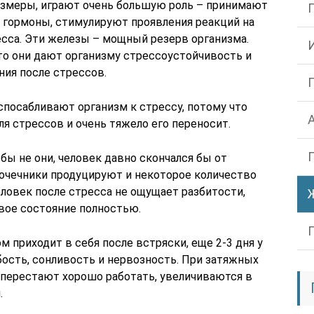
азмеры, играют очень большую роль – принимают
т гормоны, стимулируют проявления реакций на
сса. Эти железы – мощный резерв организма.
что они дают организму стрессоустойчивость и
ия после стрессов.
спосабливают организм к стрессу, потому что
ля стрессов и очень тяжело его переносит.
бы не они, человек давно скончался бы от
почечники продуцируют и некоторое количество
еловек после стресса не ощущает разбитости,
вое состояние полностью.
м приходит в себя после встряски, еще 2-3 дня у
абость, сонливость и нервозность. При затяжных
и перестают хорошо работать, увеличиваются в
.