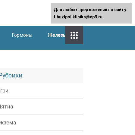
Для любых предложений по сайту:
tihuzlpoliklinika@cp9.ru
Гормоны
Железы
Рубрики
Угри
Пятна
Экзема