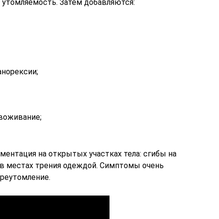
утомляемость. Затем добавляются:
анорексии;
воживание;
ментация на открытых участках тела: сгибы на
х, в местах трения одеждой. Симптомы очень
ереутомление.