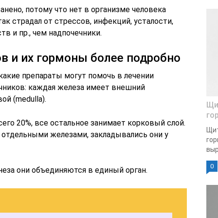
анено, потому что нет в организме человека
ак страдал от стрессов, инфекций, усталости,
тв и пр., чем надпочечники.
в и их гормоны более подробно
 какие препараты могут помочь в лечении
ечников: каждая железа имеет внешний
ой (medulla).
Щи
го
его 20%, все остальное занимает корковый слой.
Щит
и отдельными железами, закладывались они у
гор
выр
0
неза они объединяются в единый орган.