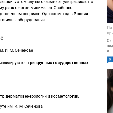
ляшки в этом случае оказывает ультрафиолет с
му риск ожогов минимален. Особенно
одошвенном псориазе. Однако метод
в России
оговизны оборудования.
Пя
пр
ве
Одн
под
м. И. М. Сеченова
от..
0
циализируются
три крупных государственных
.
тр дерматовенерологии и косметологии.
те им. И. М. Сеченова.