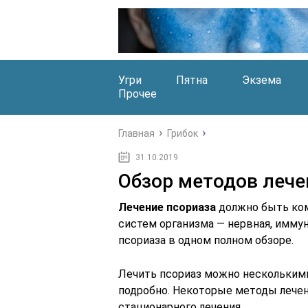
Угри
Пятна
Экзема
Прочее
Главная
Грибок
31.10.2019
Обзор методов лече
Лечение псориаза
должно быть ком
систем организма — нервная, иммун
псориаза в одном полном обзоре.
Лечить псориаз можно нескольким
подробно. Некоторые методы лечен
стационарного лечения.