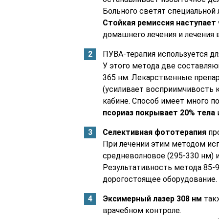
Больного светят специальной л
Стойкая ремиссия наступает 
домашнего лечения и лечения в
ПУВА-терапия используется для
У этого метода две составляю
365 нм. Лекарственные препара
(усиливает восприимчивость к
кабине. Способ имеет много п
псориаз покрывает 20% тела
и
Селективная фототерапия
про
При лечении этим методом ис
средневолновое (295-330 нм) и
Результативность метода 85-9
дорогостоящее оборудование.
Эксимерный лазер 308 нм
такж
врачебном контроле.