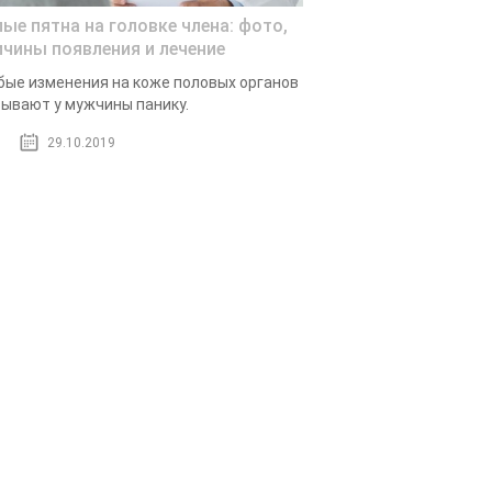
лые пятна на головке члена: фото,
ичины появления и лечение
ые изменения на коже половых органов
ывают у мужчины панику.
29.10.2019