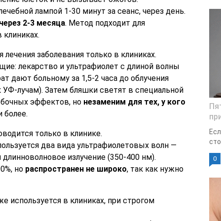
ечебной лампой 1-30 минут за сеанс, через день.
через 2-3 месяца
. Метод подходит для
 клиниках.
 лечения заболевания только в клиниках.
щие: лекарство и ультрафиолет с длиной волны
т дают больному за 1,5-2 часа до облучения
 УФ-лучам). Затем бляшки светят в специальной
обочных эффектов, но
незаменим для тех, у кого
Пя
 более.
пр
Есл
водится только в клинике.
сто
пользуется два вида ультрафиолетовых волн —
 длинноволновое излучение (350-400 нм).
0
0%, но
распространен не широко
, так как нужно
е используется в клиниках, при строгом