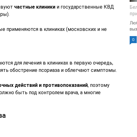
ствуют
частные клиники
и государственные КВД
Бе
пр
ры).
Люб
е применяются в клиниках (московских и не
выз
0
ются для лечения в клиниках в первую очередь,
нять обострение псориаза и облегчают симптомы.
чных действий и противопоказаний
, поэтому
олжно быть под контролем врача, а многие
ва