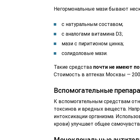
Негормональные мази бывают неск
с натуральным составом;
с аналогами витамина D3;
мази с пиритионом цинка;
солидоловые мази.
Такие средства
почти не имеют п
Стоимость в аптеках Москвы — 200
Вспомогательные препар
К вспомогательным средствам отн
токсинов и вредных веществ. Напр
интоксикации организма. Использов
крови) улучшает общее самочувств
Моноклональные антитела