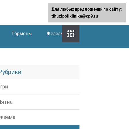
Для любых предложений по сайту:
tihuzlpoliklinika@cp9.ru
Гормоны
Железы
Рубрики
Угри
Пятна
Экзема