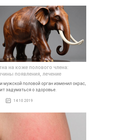
тна на коже полового члена:
ичины появления, лечение
и мужской половой орган изменил окрас,
ит задуматься о здоровье.
14.10.2019